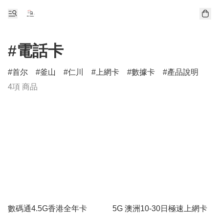
#電話卡
首尔
釜山
仁川
上網卡
數據卡
產品說明
4項 商品
數碼通4.5G香港全年卡
5G 澳洲10-30日極速上網卡