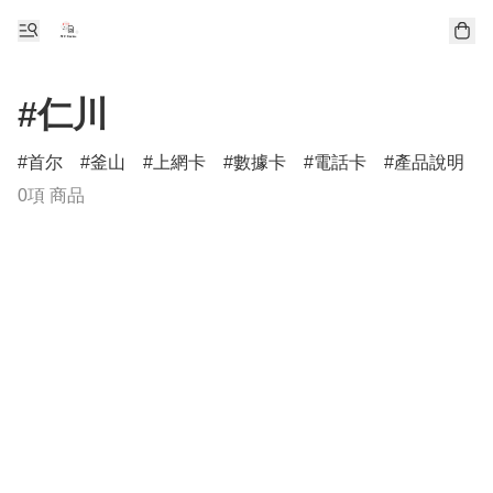
#仁川
首尔
釜山
上網卡
數據卡
電話卡
產品說明
0項 商品